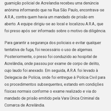
guarnição policial de Acrelandia recebeu uma denúncia
PRENDE
anônima informando que na Rua São Paulo, encontrava-se
HOMEM
A.R.A., contra quem havia um mandado de prisão em
COM
aberto. A equipe dirigiu-se ao local e localizou A.R.A., que
MANDADO
foi preso após ser informado sobre o motivo da diligência.
DE
PRISÃO
Para garantir a segurança dos policiais e evitar qualquer
NA
tentativa de fuga, foi necessário o uso de algemas.
RUA
Posteriormente, o preso foi conduzido ao hospital de
SÃO
Acrelândia, onde passou por exame de corpo de delito,
PAULO
cujo laudo foi anexado. Em seguida, A.R.A. foi levado à
Delegacia de Polícia, onde foi entregue à Polícia Civil para
os procedimentos subsequentes, estando em condições
físicas normais conforme o exame realizado e via do
mandado de prisão emitido pela Vara Única Criminal da
Comarca de Acrelândia.