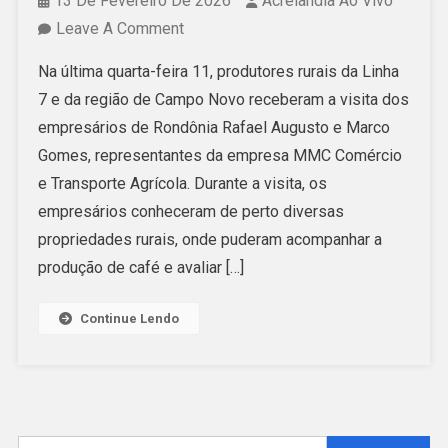
13 De Fevereiro De 2026
Acrelândia Ao Vivo
On
Leave A Comment
Empresários
Na última quarta-feira 11, produtores rurais da Linha
De
7 e da região de Campo Novo receberam a visita dos
Rondônia
empresários de Rondônia Rafael Augusto e Marco
Visitam
Gomes, representantes da empresa MMC Comércio
Produtores
e Transporte Agrícola. Durante a visita, os
De
empresários conheceram de perto diversas
Café
propriedades rurais, onde puderam acompanhar a
Da
produção de café e avaliar […]
Linha
7
Continue Lendo
E
Avaliam
Investimentos
Em
Acrelândia
Pesquisar