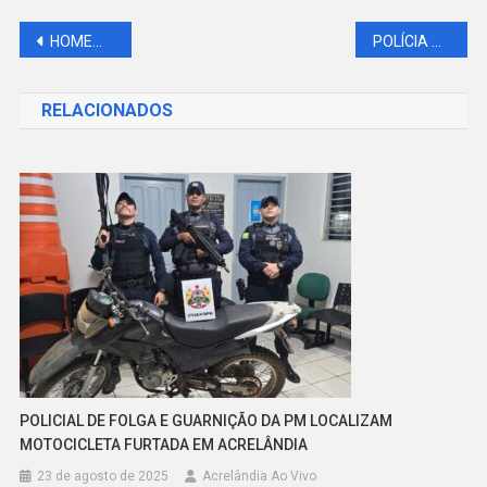
Navegação
HOMEM É MORTO A GOLPES DE CANIVETE EM ACRELÂNDIA
POLÍCIA MILITAR PRENDE HOMEM COM MANDADO DE PRISÃO NA RUA SÃO PAULO
de
RELACIONADOS
Post
POLICIAL DE FOLGA E GUARNIÇÃO DA PM LOCALIZAM
MOTOCICLETA FURTADA EM ACRELÂNDIA
23 de agosto de 2025
Acrelândia Ao Vivo