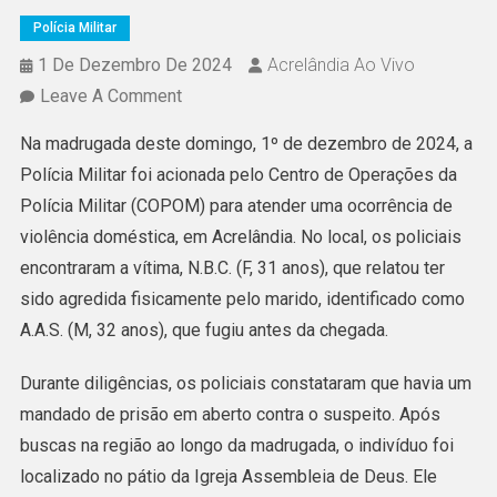
Polícia Militar
1 De Dezembro De 2024
Acrelândia Ao Vivo
On
Leave A Comment
POLÍCIA
Na madrugada deste domingo, 1º de dezembro de 2024, a
MILITAR
Polícia Militar foi acionada pelo Centro de Operações da
PRENDE
Polícia Militar (COPOM) para atender uma ocorrência de
AGRESSOR
violência doméstica, em Acrelândia. No local, os policiais
POR
encontraram a vítima, N.B.C. (F, 31 anos), que relatou ter
VIOLÊNCIA
sido agredida fisicamente pelo marido, identificado como
DOMÉSTICA
A.A.S. (M, 32 anos), que fugiu antes da chegada.
E
CUMPRE
Durante diligências, os policiais constataram que havia um
DOIS
mandado de prisão em aberto contra o suspeito. Após
MANDADOS
buscas na região ao longo da madrugada, o indivíduo foi
DE
localizado no pátio da Igreja Assembleia de Deus. Ele