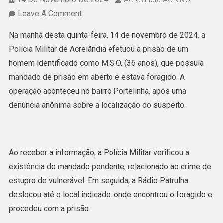
On
Leave A Comment
Polícia
Na manhã desta quinta-feira, 14 de novembro de 2024, a
Militar
Polícia Militar de Acrelândia efetuou a prisão de um
De
homem identificado como M.S.O. (36 anos), que possuía
Acrelândia
mandado de prisão em aberto e estava foragido. A
Prende
operação aconteceu no bairro Portelinha, após uma
Foragido
denúncia anônima sobre a localização do suspeito.
Condenado
Por
Estupro
Ao receber a informação, a Polícia Militar verificou a
De
existência do mandado pendente, relacionado ao crime de
Vulnerável
estupro de vulnerável. Em seguida, a Rádio Patrulha
deslocou até o local indicado, onde encontrou o foragido e
procedeu com a prisão.