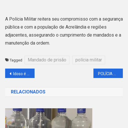
A Polícia Militar reitera seu compromisso com a segurança
pública e com a população de Acrelândia e regiões
adjacentes, assegurando o cumprimento de mandados e a
manutenção da ordem.
Mandado de prisão
polícia militar
Tagged
Navegação
Idoso é Preso em Acrelândia Suspeito de Abuso
POLÍCIA MILITAR PRENDE AGRESSOR POR VIOLÊNCIA DOMÉSTICA E CUMPRE DOIS MANDADOS DE PRISÃO EM ACRELÂNDIA
de
RELACIONADOS
Post