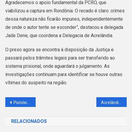
Agradecemos o apoio fundamental da PCRO, que
viabilizou a captura em Rondônia. O recado é claro: crimes
dessa natureza não ficarão impunes, independentemente
de onde o autor tente se esconder”, destacou a delegada
Jade Dene, que coordena a Delegacia de Acrelândia.
O preso agora se encontra à disposição da Justiça e
passará pelos trâmites legais para ser transferido ao
sistema prisional, onde aguardará o julgamento. As
investigações continuam para identificar se houve outras
vítimas do suspeito na região.
Navegação
Pistoleiro contratado por ladrões de gado é capturado pela Polícia Civil após uma década
Acrelândia avança na cobertura vacinal e se destaca no fortalecimento da saúde pública
de
RELACIONADOS
Post