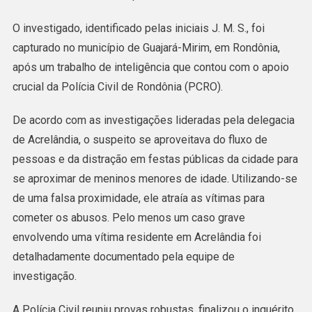
Civil
Do
O investigado, identificado pelas iniciais J. M. S., foi
Acre
capturado no município de Guajará-Mirim, em Rondônia,
E
após um trabalho de inteligência que contou com o apoio
Rondônia
crucial da Polícia Civil de Rondônia (PCRO).
Resulta
De acordo com as investigações lideradas pela delegacia
Na
de Acrelândia, o suspeito se aproveitava do fluxo de
Prisão
pessoas e da distração em festas públicas da cidade para
De
se aproximar de meninos menores de idade. Utilizando-se
Homem
de uma falsa proximidade, ele atraía as vítimas para
Acusado
cometer os abusos. Pelo menos um caso grave
De
envolvendo uma vítima residente em Acrelândia foi
Abusar
detalhadamente documentado pela equipe de
De
investigação.
Menores
A Polícia Civil reuniu provas robustas, finalizou o inquérito