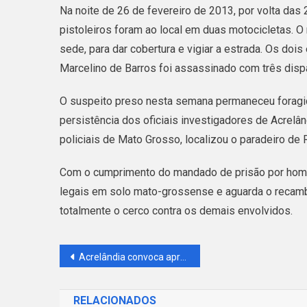
Na noite de 26 de fevereiro de 2013, por volta das 2
pistoleiros foram ao local em duas motocicletas. O
sede, para dar cobertura e vigiar a estrada. Os doi
Marcelino de Barros foi assassinado com três disp
O suspeito preso nesta semana permaneceu foragid
persistência dos oficiais investigadores de Acrelâ
policiais de Mato Grosso, localizou o paradeiro de R
Com o cumprimento do mandado de prisão por homic
legais em solo mato-grossense e aguarda o recambi
totalmente o cerco contra os demais envolvidos.
Navegação
Acrelândia convoca aprovados em seletivo para contrato temporário na Educação
de
RELACIONADOS