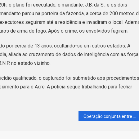
0h, o plano foi executado, o mandante, J.B. da S., e os dois
 mandante parou na porteira da fazenda, a cerca de 200 metros d
s executores seguiram até a residência e invadiram o local. Adem
aros de arma de fogo. Após o crime, os envolvidos fugiram.
o por cerca de 13 anos, ocultando-se em outros estados. A
ndia, aliada ao cruzamento de dados de inteligência com as força
.N.P. no estado vizinho.
ídio qualificado, o capturado foi submetido aos procedimento
amento para o Acre. A polícia segue trabalhando para fechar
Operação conjunta entre as Polícia Civil do Acre e Rondônia resulta na prisão de homem acusado de abusar de menores