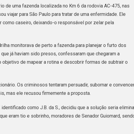
rio de uma fazenda localizada no Km 6 da rodovia AC-475, nas
Pela
ou viajar para São Paulo para tratar de uma enfermidade. Ele
Polícia
r como caseiro, deixando-o responsável por zelar pela
Civil
Após
Uma
lha monitorava de perto a fazenda para planejar o furto dos
Década
 que já haviam sido presos, confessaram que chegaram a
 objetivo de mapear a rotina e descobrir formas de subtrair o
cionário. Os criminosos tentaram persuadir, subornar e convence
ais, mas ele recusou firmemente a proposta.
, identificado como J.B. da S., decidiu que a solução seria elimina
, que eram tio e sobrinho, moradores de Senador Guiomard, send