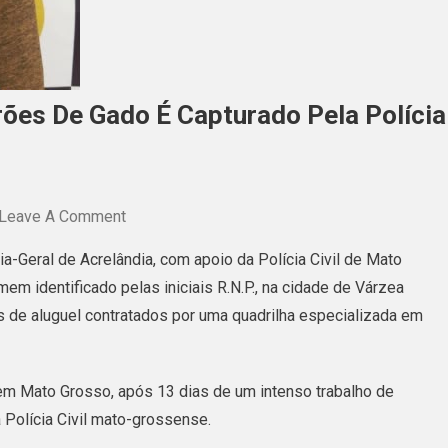
rões De Gado É Capturado Pela Polícia
On
Leave A Comment
Pistoleiro
ia-Geral de Acrelândia, com apoio da Polícia Civil de Mato
Contratado
em identificado pelas iniciais R.N.P., na cidade de Várzea
Por
de aluguel contratados por uma quadrilha especializada em
Ladrões
De
Gado
 em Mato Grosso, após 13 dias de um intenso trabalho de
É
 Polícia Civil mato-grossense.
Capturado