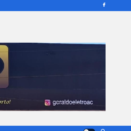
transmissões ao vivo e reportagens confiáveis para manter você