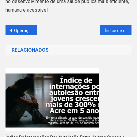
no desenvolvimento de uma saúde pública mais eficiente,
humana e acessível.
Navegação
Operação conjunta entre as Polícia Civil do Acre e Rondônia resulta na prisão de homem acusado de abusar de menores
Índice de internações por autolesão entre jovens cresceu mais de 300% no Acre em 5 anos
de
RELACIONADOS
Post