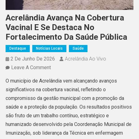
Acrelândia Avança Na Cobertura
Vacinal E Se Destaca No
Fortalecimento Da Saúde Pública
Destaque
Notícias Locais
Saúde
2 De Junho De 2026
Acrelândia Ao Vivo
On
Leave A Comment
Acrelândia
O município de Acrelândia vem alcançando avanços
Avança
significativos na cobertura vacinal, refletindo o
Na
compromisso da gestão municipal com a promoção da
Cobertura
saúde e a proteção da população. Os resultados positivos
Vacinal
são fruto de um trabalho contínuo, estratégico e
E
humanizado desenvolvido pela Coordenação Municipal de
Se
Imunização, sob liderança da Técnica em enfermagem
Destaca