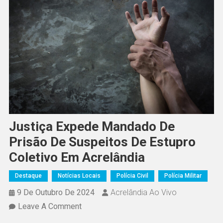
Justiça Expede Mandado De
Prisão De Suspeitos De Estupro
Coletivo Em Acrelândia
Destaque
Notícias Locais
Polícia Civil
Polícia Militar
9 De Outubro De 2024
Acrelândia Ao Vivo
Leave A Comment