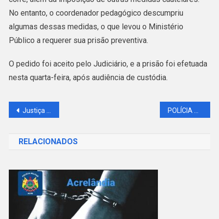
No entanto, o coordenador pedagógico descumpriu
algumas dessas medidas, o que levou o Ministério
Público a requerer sua prisão preventiva.
O pedido foi aceito pelo Judiciário, e a prisão foi efetuada
nesta quarta-feira, após audiência de custódia.
Navegação
Justiça expede mandado de Prisão de Suspeitos de Estupro Coletivo em Acrelândia
POLÍCIA MILITAR EM OPERAÇÃO CONJUNTA NO RAMAL DO PELÉ RESULTA EM PRISÕES E APREENSÕES
de
RELACIONADOS
Post