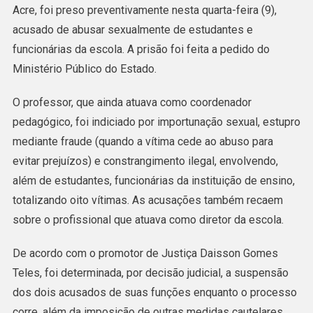
Acre, foi preso preventivamente nesta quarta-feira (9),
Preso
acusado de abusar sexualmente de estudantes e
Acusado
funcionárias da escola. A prisão foi feita a pedido do
De
Ministério Público do Estado.
Abusar
Sexualmente
O professor, que ainda atuava como coordenador
De
pedagógico, foi indiciado por importunação sexual, estupro
Alunas
mediante fraude (quando a vítima cede ao abuso para
E
evitar prejuízos) e constrangimento ilegal, envolvendo,
Funcionárias
além de estudantes, funcionárias da instituição de ensino,
Em
totalizando oito vítimas. As acusações também recaem
Escola
sobre o profissional que atuava como diretor da escola.
De acordo com o promotor de Justiça Daisson Gomes
Teles, foi determinada, por decisão judicial, a suspensão
dos dois acusados de suas funções enquanto o processo
corre, além da imposição de outras medidas cautelares.