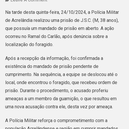
POLÍCIA
Na tarde desta quinta-feira, 24/10/2024, a Polícia Militar
MILITAR
de Acrelândia realizou uma prisão de J.S.C. (M, 38 anos),
CUMPRE
que possuía um mandado de prisão em aberto. A ação
MANDADO
ocorreu no Ramal do Carlão, após denúncia sobre a
DE
localização do foragido.
PRISÃO
E
Após a recepção da informação, foi confirmada a
HOMEM
existência do mandado de prisão pendente de
É
cumprimento. Na sequência, a equipe se deslocou até o
DETIDO
local, onde encontrou o foragido, que recebeu ordem de
POR
prisão. Durante o procedimento, o acusado proferiu
AMEAÇA
ameaças a um membro da guarnição, o que resultou em
EM
uma nova acusação contra ele, desta vez por ameaça.
ACRELÂNDIA
A Polícia Militar reforça o comprometimento com a
população Acrelândense e região em cumprir mandados