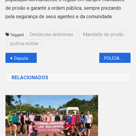
de prisão e garantir a ordem pública, sempre prezando
pela segurança de seus agentes e da comunidade.
Denúncias anônimas
Mandado de prisão
Tagged
polícia militar
Navegação
Deputado Pablo Bregense e Vereador Rozeno Melo participam de reunião com Associação de Mães Atípicas de Acrelândia
POLÍCIA MILITAR CUMPRE MANDADO DE PRISÃO EM ACRELÂNDIA
de
RELACIONADOS
Post