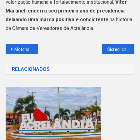
valorização humana e fortalecimento institucional,
Vitor
Martineli encerra seu primeiro ano de presidência
deixando uma marca positiva e consistente
na história
da Câmara de Vereadores de Acrelândia.
Navegação
Motorista perde controle de carro e capota na AC-475, em Acrelândia
Sicredi chega a 10 milhões de associados em todo o Brasil
de
RELACIONADOS
Post