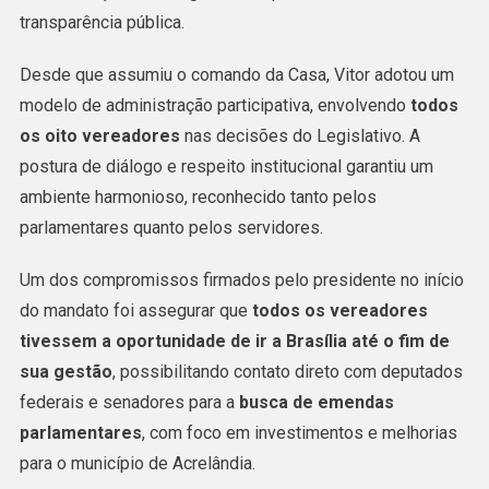
À
transparência pública.
Frente
Da
Desde que assumiu o comando da Casa, Vitor adotou um
Câmara
modelo de administração participativa, envolvendo
todos
E
os oito vereadores
nas decisões do Legislativo. A
Marca
postura de diálogo e respeito institucional garantiu um
Gestão
ambiente harmonioso, reconhecido tanto pelos
Com
parlamentares quanto pelos servidores.
União,
Um dos compromissos firmados pelo presidente no início
Avanços
do mandato foi assegurar que
E
todos os vereadores
tivessem a oportunidade de ir a Brasília até o fim de
Transparência
sua gestão
, possibilitando contato direto com deputados
Em
federais e senadores para a
Acrelândia
busca de emendas
parlamentares
, com foco em investimentos e melhorias
para o município de Acrelândia.