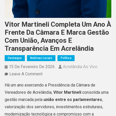
Vitor Martineli Completa Um Ano À
Frente Da Câmara E Marca Gestão
Com União, Avanços E
Transparência Em Acrelândia
Destaque
Notícias Locais
Política
15 De Fevereiro De 2026
Acrelândia Ao Vivo
On
Leave A Comment
Vitor
Há um ano exercendo a Presidência da Câmara de
Martineli
Vereadores de Acrelândia,
Vitor Martineli
consolida uma
Completa
gestão marcada pela
união entre os parlamentares
,
Um
valorização dos servidores, investimentos estruturais,
Ano
modernização tecnológica e compromisso com a