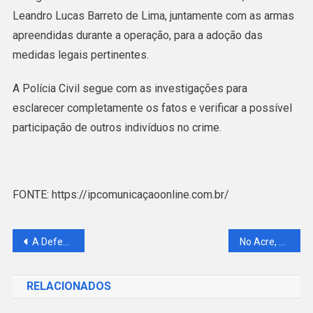
Leandro Lucas Barreto de Lima, juntamente com as armas
apreendidas durante a operação, para a adoção das
medidas legais pertinentes.
A Polícia Civil segue com as investigações para
esclarecer completamente os fatos e verificar a possível
participação de outros indivíduos no crime.
FONTE: https://ipcomunicaçaoonline.com.br/
Navegação
A Defensoria Pública do Estado do Acre (DPE-AC) encerra nesta segunda-feira (30) o prazo de inscrições para o processo seletivo de estágio em Direito voltado para o interior do estado.
No Acre, professor do Colégio Adventista condenado por estupro é denunciado novamente por abordar estudantes de forma inadequada
de
RELACIONADOS
Post