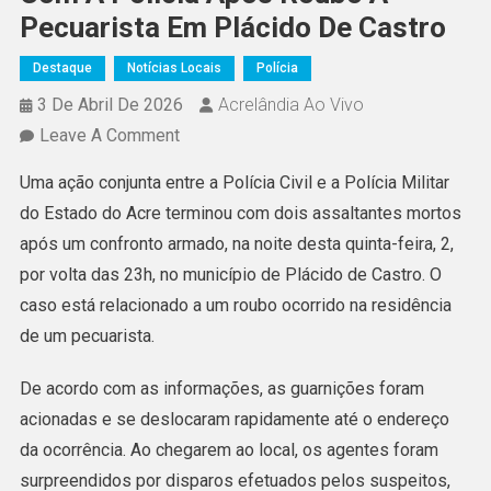
Pecuarista Em Plácido De Castro
Destaque
Notícias Locais
Polícia
3 De Abril De 2026
Acrelândia Ao Vivo
On
Leave A Comment
Assaltantes
Uma ação conjunta entre a Polícia Civil e a Polícia Militar
Morrem
do Estado do Acre terminou com dois assaltantes mortos
Em
após um confronto armado, na noite desta quinta-feira, 2,
Confronto
por volta das 23h, no município de Plácido de Castro. O
Com
caso está relacionado a um roubo ocorrido na residência
A
de um pecuarista.
Polícia
Após
De acordo com as informações, as guarnições foram
Roubo
acionadas e se deslocaram rapidamente até o endereço
A
da ocorrência. Ao chegarem ao local, os agentes foram
Pecuarista
surpreendidos por disparos efetuados pelos suspeitos,