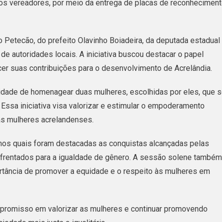
os vereadores, por meio da entrega de placas de reconhecimen
Acrelândia
Homenageia
Mulheres
Petecão, do prefeito Olavinho Boiadeira, da deputada estadual
No
de autoridades locais. A iniciativa buscou destacar o papel
Dia
er suas contribuições para o desenvolvimento de Acrelândia.
Internacional
nidade de homenagear duas mulheres, escolhidas por eles, que 
Da
Essa iniciativa visa valorizar e estimular o empoderamento
Mulher
as mulheres acrelandenses.
nos quais foram destacadas as conquistas alcançadas pelas
nfrentados para a igualdade de gênero. A sessão solene também
tância de promover a equidade e o respeito às mulheres em
mpromisso em valorizar as mulheres e continuar promovendo