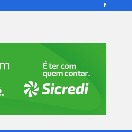
transmissões ao vivo e reportagens confiáveis para manter você