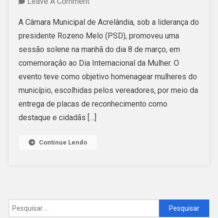
On
Leave A Comment
Sessão
A Câmara Municipal de Acrelândia, sob a liderança do
Solene
presidente Rozeno Melo (PSD), promoveu uma
Em
sessão solene na manhã do dia 8 de março, em
Acrelândia
comemoração ao Dia Internacional da Mulher. O
Homenageia
evento teve como objetivo homenagear mulheres do
Mulheres
município, escolhidas pelos vereadores, por meio da
No
entrega de placas de reconhecimento como
Dia
destaque e cidadãs […]
Internacional
Da
Continue Lendo
Mulher
Pesquisar
por: