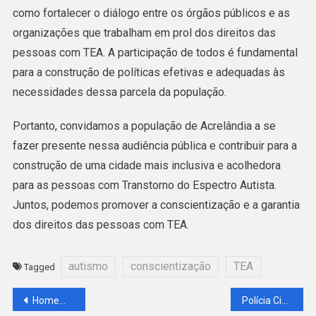
como fortalecer o diálogo entre os órgãos públicos e as
organizações que trabalham em prol dos direitos das
pessoas com TEA. A participação de todos é fundamental
para a construção de políticas efetivas e adequadas às
necessidades dessa parcela da população.
Portanto, convidamos a população de Acrelândia a se
fazer presente nessa audiência pública e contribuir para a
construção de uma cidade mais inclusiva e acolhedora
para as pessoas com Transtorno do Espectro Autista.
Juntos, podemos promover a conscientização e a garantia
dos direitos das pessoas com TEA.
autismo
conscientização
TEA
Tagged
Navegação
Homem é encontrado morto dentro da cela da delegacia de Acrelândia.
Polícia Civil de Acrelândia localiza adolescente desaparecida