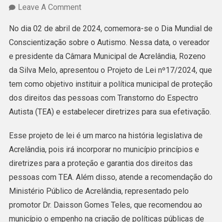
On
Leave A Comment
Rozeno
No dia 02 de abril de 2024, comemora-se o Dia Mundial de
Melo
Conscientização sobre o Autismo. Nessa data, o vereador
Apresenta
e presidente da Câmara Municipal de Acrelândia, Rozeno
Projeto
da Silva Melo, apresentou o Projeto de Lei nº17/2024, que
De
tem como objetivo instituir a política municipal de proteção
Lei
dos direitos das pessoas com Transtorno do Espectro
Para
Autista (TEA) e estabelecer diretrizes para sua efetivação.
Proteção
Dos
Esse projeto de lei é um marco na história legislativa de
Direitos
Acrelândia, pois irá incorporar no município princípios e
Das
diretrizes para a proteção e garantia dos direitos das
Pessoas
pessoas com TEA. Além disso, atende a recomendação do
Com
Ministério Público de Acrelândia, representado pelo
TEA
promotor Dr. Daisson Gomes Teles, que recomendou ao
município o empenho na criação de políticas públicas de