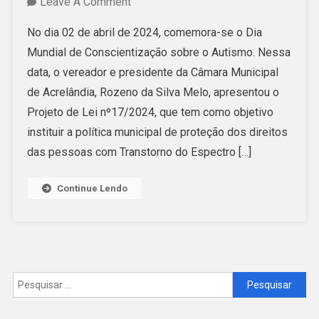
On
Leave A Comment
Rozeno
No dia 02 de abril de 2024, comemora-se o Dia
Melo
Mundial de Conscientização sobre o Autismo. Nessa
Apresenta
data, o vereador e presidente da Câmara Municipal
Projeto
de Acrelândia, Rozeno da Silva Melo, apresentou o
De
Projeto de Lei nº17/2024, que tem como objetivo
Lei
instituir a política municipal de proteção dos direitos
Para
das pessoas com Transtorno do Espectro […]
Proteção
Dos
Continue Lendo
Direitos
Das
Pessoas
Com
TEA
Pesquisar
por: