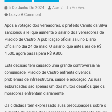
5 De Junho De 2024
Acrelândia Ao Vivo
On
Leave A Comment
Prefeito
Após a votação dos vereadores, o prefeito Camilo da Silva
Camilo
sancionou a lei que aumenta o salário dos vereadores de
Sanciona
Plácido de Castro. A publicação oficial saiu no Diário
Lei
Oficial no dia 24 de maio. O salário, que antes era de R$
Que
4.500, agora passa para R$ 9.800.
Aumenta
Salario
Esta decisão tem causado uma grande controvérsia na
Dos
comunidade. Plácido de Castro enfrenta diversos
Vereadores
problemas de infraestrutura, saúde e educação. As ruas
De
esburacadas são apenas um dos muitos desafios que os
Plácido
moradores enfrentam diariamente.
De
Os cidadãos têm expressado suas preocupações sobre o
Castro