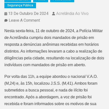
Segurança Pública
13 De Outubro De 2024
Acrelândia Ao Vivo
On
Leave A Comment
POLÍCIA
Nesta sexta-feira, 11 de outubro de 2024, a Polícia Militar
MILITAR
de Acrelândia cumpriu dois mandados de prisão em
DE
resposta a denúncias anônimas recebidas em horários
ACRELÂNDIA
distintos. As informações levaram a cabo a realização de
CUMPRE
diligências pela cidade, resultando na localização de dois
DOIS
indivíduos com mandados de prisão em aberto.
MANDADOS
DE
Por volta das 11h, a equipe abordou o nacional V.A.O.
PRISÃO
(M,24) e, às 15h, localizou J.S.S. (M,41). Ambos foram
APÓS
submetidos a busca pessoal, e nada de ilícito foi
DENÚNCIAS
encontrado. Após a abordagem, a voz de prisão foi
ANÔNIMAS
recebida e foram informados sobre os motivos de sua