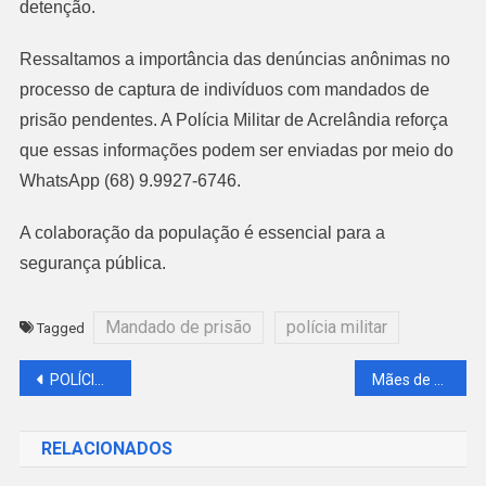
detenção.
Ressaltamos a importância das denúncias anônimas no
processo de captura de indivíduos com mandados de
prisão pendentes. A Polícia Militar de Acrelândia reforça
que essas informações podem ser enviadas por meio do
WhatsApp (68) 9.9927-6746.
A colaboração da população é essencial para a
segurança pública.
Mandado de prisão
polícia militar
Tagged
Navegação
POLÍCIA MILITAR EM OPERAÇÃO CONJUNTA NO RAMAL DO PELÉ RESULTA EM PRISÕES E APREENSÕES
Mães de crianças e adolescentes com necessidades especiais criam associação em Acrelândia
de
RELACIONADOS
Post