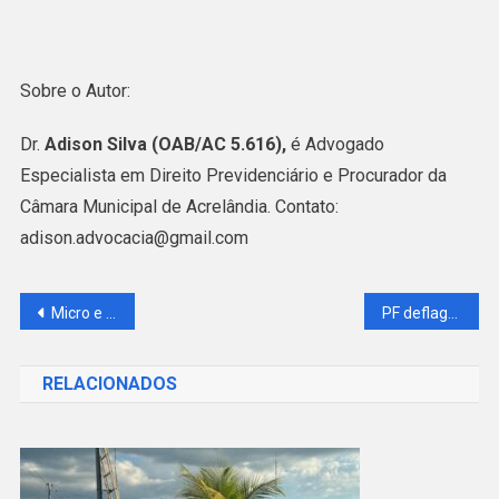
Sobre o Autor:
Dr.
Adison Silva (OAB/AC 5.616),
é Advogado
Especialista em Direito Previdenciário e Procurador da
Câmara Municipal de Acrelândia. Contato:
adison.advocacia@gmail.com
Navegação
Micro e pequenas empresas podem aderir ao Simples Nacional até quarta
PF deflagra nova operação e investiga pessoas que armazenavam pornografia infantil
de
RELACIONADOS
Post