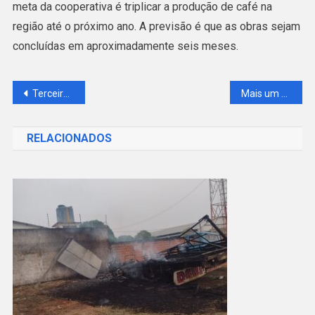
meta da cooperativa é triplicar a produção de café na
região até o próximo ano. A previsão é que as obras sejam
concluídas em aproximadamente seis meses.
Navegação
Terceira noite da ExpoAcrelândia 2026 reúne público recorde, grandes montarias e muito forró
Mais um acidente é registrado em cruzamento de Acrelândia; moradores cobram sinalização
de
RELACIONADOS
Post