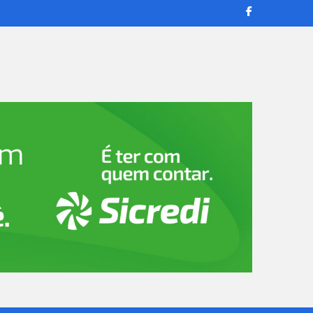
transmissões ao vivo e reportagens confiáveis para manter você