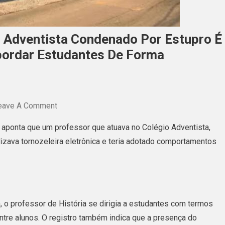
o Adventista Condenado Por Estupro É
ordar Estudantes De Forma
On
eave A Comment
No
 aponta que um professor que atuava no Colégio Adventista,
Acre,
lizava tornozeleira eletrônica e teria adotado comportamentos
Professor
Do
Colégio
Adventista
, o professor de História se dirigia a estudantes com termos
Condenado
ntre alunos. O registro também indica que a presença do
Por