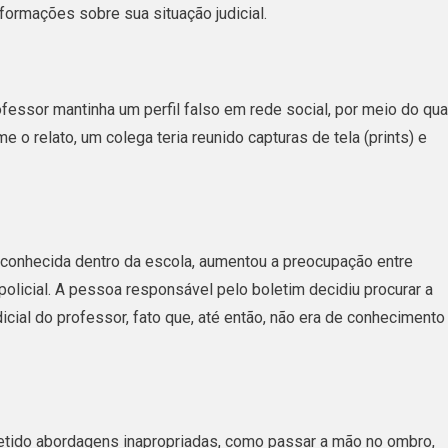
formações sobre sua situação judicial.
Estupro
É
Denunciado
Novamente
fessor mantinha um perfil falso em rede social, por meio do qua
Por
o relato, um colega teria reunido capturas de tela (prints) e
Abordar
Estudantes
De
Forma
 conhecida dentro da escola, aumentou a preocupação entre
Inadequada
policial. A pessoa responsável pelo boletim decidiu procurar a
cial do professor, fato que, até então, não era de conhecimento
metido abordagens inapropriadas, como passar a mão no ombro,