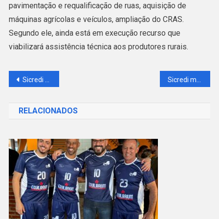
pavimentação e requalificação de ruas, aquisição de
máquinas agrícolas e veículos, ampliação do CRAS.
Segundo ele, ainda está em execução recurso que
viabilizará assistência técnica aos produtores rurais.
Navegação
Sicredi está entre as 5 melhores instituições financeiras brasileiras no ranking mundial da Forbes
Sicredi movimenta mais de 34 milhões durante a Operação “Fecha no Sicredi”
de
RELACIONADOS
Post