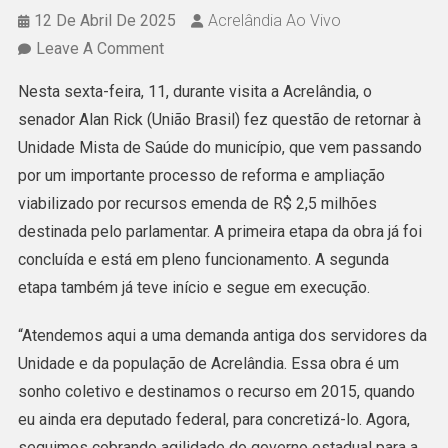
12 De Abril De 2025
Acrelândia Ao Vivo
On
Leave A Comment
“Estamos
Nesta sexta-feira, 11, durante visita a Acrelândia, o
Atendendo
senador Alan Rick (União Brasil) fez questão de retornar à
Com
Unidade Mista de Saúde do município, que vem passando
Mais
por um importante processo de reforma e ampliação
Qualidade”,
viabilizado por recursos emenda de R$ 2,5 milhões
Diz
destinada pelo parlamentar. A primeira etapa da obra já foi
Médico
concluída e está em pleno funcionamento. A segunda
Da
etapa também já teve início e segue em execução.
Unidade
Mista
“Atendemos aqui a uma demanda antiga dos servidores da
De
Unidade e da população de Acrelândia. Essa obra é um
Acrelândia
sonho coletivo e destinamos o recurso em 2015, quando
Após
eu ainda era deputado federal, para concretizá-lo. Agora,
Reforma
seguimos cobrando agilidade do governo estadual para a