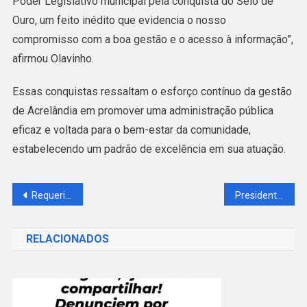
Poder Legislativo municipal pela conquista do Selo de
Ouro, um feito inédito que evidencia o nosso
compromisso com a boa gestão e o acesso à informação”,
afirmou Olavinho.
Essas conquistas ressaltam o esforço contínuo da gestão
de Acrelândia em promover uma administração pública
eficaz e voltada para o bem-estar da comunidade,
estabelecendo um padrão de excelência em sua atuação.
Navegação
Requerimento de Licença Ambiental Única – LAU
Presidente do TJAC entrega revitalização do Fórum de Acrelândia
de
RELACIONADOS
Post