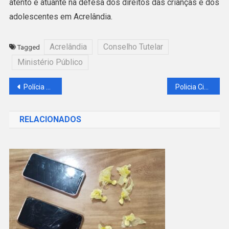
atento e atuante na defesa dos direitos das crianças e dos
adolescentes em Acrelândia.
Acrelândia
Conselho Tutelar
Tagged
Ministério Público
Navegação
Polícia Civil do Acre realiza operação contra grupo criminoso em Acrelândia
Policia Civil de Acrelândia prende quatro pessoas por roubo de caminhonetes
de
RELACIONADOS
Post