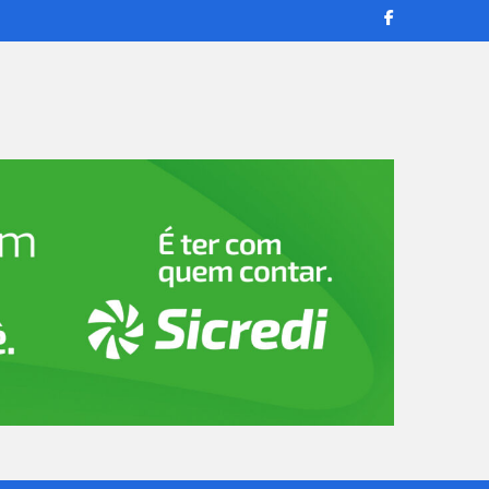
transmissões ao vivo e reportagens confiáveis para manter você