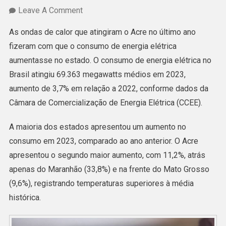
On
Leave A Comment
Acre
As ondas de calor que atingiram o Acre no último ano
Teve
fizeram com que o consumo de energia elétrica
Segundo
aumentasse no estado. O consumo de energia elétrica no
Maior
Brasil atingiu 69.363 megawatts médios em 2023,
Consumo
aumento de 3,7% em relação a 2022, conforme dados da
De
Câmara de Comercialização de Energia Elétrica (CCEE).
Energia
Do
A maioria dos estados apresentou um aumento no
País
consumo em 2023, comparado ao ano anterior. O Acre
Em
apresentou o segundo maior aumento, com 11,2%, atrás
2023
apenas do Maranhão (33,8%) e na frente do Mato Grosso
Por
(9,6%), registrando temperaturas superiores à média
Conta
histórica.
Do
Calor