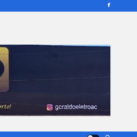
transmissões ao vivo e reportagens confiáveis para manter você