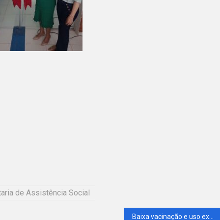
aria de Assistência Social
Baixa vacinação e uso excessivo de antibióticos podem ser as causas de pneumonia em crianças, diz médico