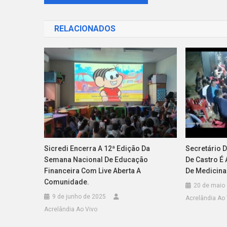
de
RELACIONADOS
Post
Secretário 
Sicredi Encerra A 12ª Edição Da
De Castro É
Semana Nacional De Educação
De Medicina
Financeira Com Live Aberta A
Comunidade.
20 de maio
9 de junho de 2025
Acrelândia Ao 
Acrelândia Ao Vivo