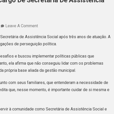
Cargo De Secretária De Assistência
On
Leave A Comment
Regiane
 Secretária de Assistência Social após três anos de atuação. A
Teixeira
gações de perseguição política.
Renuncia
Ao
esafios e buscou implementar políticas públicas que
Cargo
anto, ela afirma que não conseguiu lidar com os problemas
De
da própria base aliada da gestão municipal.
Secretária
junto com seus familiares, que entenderam a necessidade de
De
redita que, nesse momento, é importante cuidar de si mesma e
Assistência
Social
ervir à comunidade como Secretária de Assistência Social e