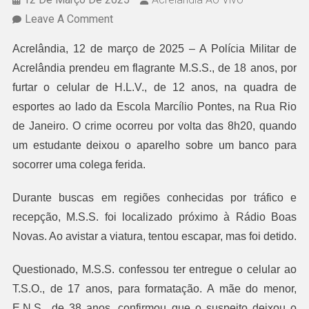
On
Leave A Comment
PM
Acrelândia, 12 de março de 2025 – A Polícia Militar de 
DE
Acrelândia prendeu em flagrante M.S.S., de 18 anos, por 
ACRELÂNDIA
furtar o celular de H.L.V., de 12 anos, na quadra de 
PRENDE
esportes ao lado da Escola Marcílio Pontes, na Rua Rio 
SUSPEITO
de Janeiro. O crime ocorreu por volta das 8h20, quando 
EM
um estudante deixou o aparelho sobre um banco para 
FLAGRANTE
socorrer uma colega ferida. 
POR
FURTO
Durante buscas em regiões conhecidas por tráfico e
DE
recepção, M.S.S. foi localizado próximo à Rádio Boas
CELULAR
Novas. Ao avistar a viatura, tentou escapar, mas foi detido.
DE
ESTUDANTE
Questionado, M.S.S. confessou ter entregue o celular ao 
T.S.O., de 17 anos, para formatação. A mãe do menor, 
E.N.S., de 38 anos, confirmou que o suspeito deixou o 