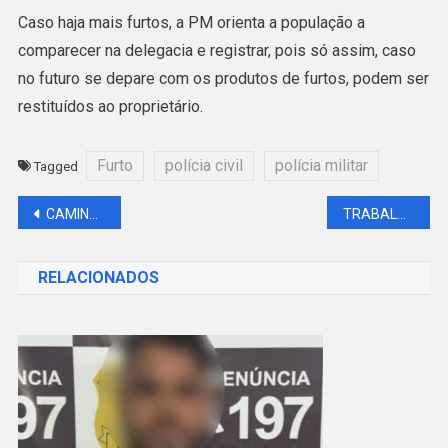
Caso haja mais furtos, a PM orienta a população a
comparecer na delegacia e registrar, pois só assim, caso
no futuro se depare com os produtos de furtos, podem ser
restituídos ao proprietário.
Furto
polícia civil
polícia militar
Tagged
Navegação
CAMINHONETE ROUBADA É LOCALIZADO EM PLANTAÇÃO DE BANANAS EM ACRELÂNDIA
TRABALHO INVESTIGATIVO DA POLÍCIA CIVIL DE ACRELÂNDIA RECUPERA MAIS UM CELULAR ROUBADO.
de
RELACIONADOS
Post