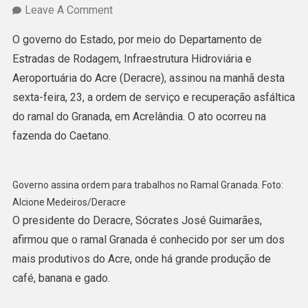
On
Leave A Comment
Governo
O governo do Estado, por meio do Departamento de
Assina
Estradas de Rodagem, Infraestrutura Hidroviária e
Ordem
Aeroportuária do Acre (Deracre), assinou na manhã desta
De
sexta-feira, 23, a ordem de serviço e recuperação asfáltica
Serviço
do ramal do Granada, em Acrelândia. O ato ocorreu na
E
fazenda do Caetano.
Recuperação
Asfáltica
Do
Governo assina ordem para trabalhos no Ramal Granada. Foto:
Ramal
Alcione Medeiros/Deracre
O presidente do Deracre, Sócrates José Guimarães,
Do
afirmou que o ramal Granada é conhecido por ser um dos
Granada,
mais produtivos do Acre, onde há grande produção de
Em
café, banana e gado.
Acrelândia