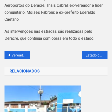
Aeroportos do Deracre, Thaís Cabral; ex-vereador e líder
comunitário, Moisés Fabroni; e ex-prefeito Ederaldo
Caetano.
As intervenções nas estradas são realizadas pelo
Deracre, que continua com obras em todo o estado.
Navegação
Vereador Rozeno Melo cobra a compra de aparelho de ultrassom para a saúde de Acrelândia
Estado decreta emergência em 17 municípios acreanos em decorrência das inundações
de
RELACIONADOS
Post