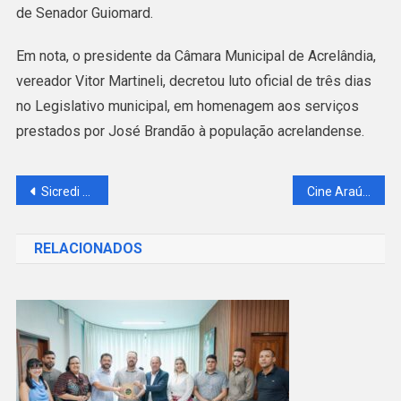
de Senador Guiomard.
Em nota, o presidente da Câmara Municipal de Acrelândia,
vereador Vitor Martineli, decretou luto oficial de três dias
no Legislativo municipal, em homenagem aos serviços
prestados por José Brandão à população acrelandense.
Navegação
Sicredi Biomas amplia o diálogo com associados por meio do Bate-Papo Cooperativo
Cine Araújo do Via Verde Shopping lança promoção de ingressos a R$ 13 para comemorar a sexta-feira 13
de
RELACIONADOS
Post