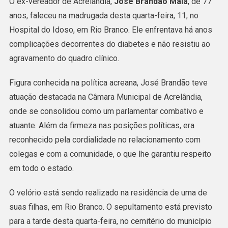
O ex-vereador de Acrelândia,
José Brandão Maia
, de 77
Vereador
anos, faleceu na madrugada desta quarta-feira, 11, no
José
Hospital do Idoso, em Rio Branco. Ele enfrentava há anos
Brandão
complicações decorrentes do diabetes e não resistiu ao
Maia
agravamento do quadro clínico.
Morre
Aos
Figura conhecida na política acreana, José Brandão teve
77
atuação destacada na Câmara Municipal de Acrelândia,
Anos
onde se consolidou como um parlamentar combativo e
Em
atuante. Além da firmeza nas posições políticas, era
Rio
reconhecido pela cordialidade no relacionamento com
Branco
colegas e com a comunidade, o que lhe garantiu respeito
em todo o estado.
O velório está sendo realizado na residência de uma de
suas filhas, em Rio Branco. O sepultamento está previsto
para a tarde desta quarta-feira, no cemitério do município