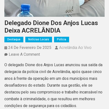
Delegado Dione Dos Anjos Lucas
Deixa ACRELÂNDIA
Destaque
Notícias Locais
Polícia
24 De Fevereiro De 2025
Acrelândia Ao Vivo
On
Leave A Comment
Delegado
O delegado Dione dos Anjos Lucas anunciou sua saída da
Dione
delegacia da polícia civil de Acrelândia, após quase cinco
Dos
anos à frente da operação em um dos municípios mais
Anjos
desafiadores do estado. Durante sua gestão, ele se
Lucas
destacou pelo seu compromisso e trabalho incansável no
Deixa
combate à criminalidade, o que resultou em melhores
ACRELÂNDIA
condições de segurança para os cidadãos.