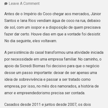
On
Leave A Comment
Com
Antes de o Império do Coco chegar aos mercados, Júnior
Apoio
Santos e Iana Rios vendiam água de coco na rua, debaixo
Da
de sol, com um isopor e a disposição de quem precisava
Sicredi
fazer dar certo. Houve dias em que a vontade foi desistir.
Biomas,
No dia seguinte, eles voltavam.
Casal
Transforma
A persistência do casal transformou uma atividade iniciada
Água
por necessidade em uma empresa familiar. No caminho, o
De
apoio da Sicredi Biomas foi decisivo para que o negócio
Coco
desse um passo importante: deixar de ser apenas uma
Em
ideia de sobrevivência e passar a ser tratado como
Negócio
empresa, por isso, no mês dos namorados, a história de
No
amor e empreendedorismo precisa ser contada.
Acre
Casados desde 2011 e juntos desde 2007, os dois