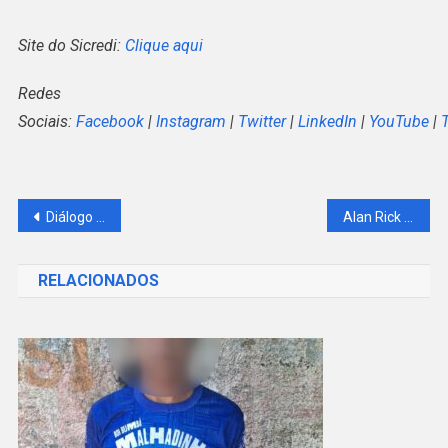
Site do Sicredi:
Clique aqui
Redes
Sociais:
Facebook
|
Instagram
|
Twitter
|
LinkedIn
|
YouTube
|
Navegação
Diálogo e planejamento financeiro devem começar no namoro
Alan Rick recebe Moção de Aplauso da Câmara de Acrelândia e presta contas do trabalho pela cidade
de
RELACIONADOS
Post