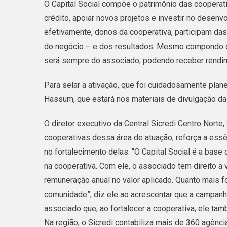
O Capital Social compõe o patrimônio das cooperat
crédito, apoiar novos projetos e investir no desen
efetivamente, donos da cooperativa, participam d
do negócio – e dos resultados. Mesmo compondo o p
será sempre do associado, podendo receber rendim
Para selar a ativação, que foi cuidadosamente plane
Hassum, que estará nos materiais de divulgação d
O diretor executivo da Central Sicredi Centro Norte, 
cooperativas dessa área de atuação, reforça a essê
no fortalecimento delas. “O Capital Social é a bas
na cooperativa. Com ele, o associado tem direito a 
remuneração anual no valor aplicado. Quanto mais f
comunidade”, diz ele ao acrescentar que a campanh
associado que, ao fortalecer a cooperativa, ele ta
Na região, o Sicredi contabiliza mais de 360 agênc