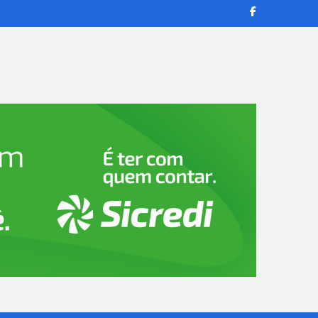
transmissões ao vivo e reportagens confiáveis para manter você