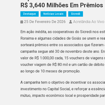
R$ 3,640 Milhões Em Prêmios 
Destaque
Notícias Locais
Sicredi
25 De Fevereiro De 2026
Acrelândia Ao Vivo
Em ação inédita, as cooperativas do Sicredi nos e
Roraima e algumas cidades de Goiás se unem e rea
sorteará prêmios entre os associados que fizeram ap
campanha segue até 30 de novembro deste ano. Ent
valor de R$ 1.000,00 cada, 15 vouchers de viagens 
voucher viagem de R$ 80 mil e um cartão de débito
ao longo de 10 meses de promoção.
A campanha tem o objetivo de incentivar os associ
investimento no Capital Social, e reforçar a essên
mútuo, impacto econômico local e prosperidade pa