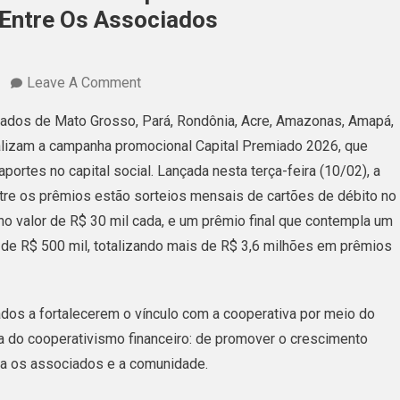
Entre Os Associados
On
Leave A Comment
Capital
stados de Mato Grosso, Pará, Rondônia, Acre, Amazonas, Amapá,
Social
lizam a campanha promocional Capital Premiado 2026, que
Premiado
ortes no capital social. Lançada nesta terça-feira (10/02), a
Sicredi
re os prêmios estão sorteios mensais de cartões de débito no
Realiza
no valor de R$ 30 mil cada, e um prêmio final que contempla um
Campanha
 de R$ 500 mil, totalizando mais de R$ 3,6 milhões em prêmios
Inédita
E
Sorteará
ados a fortalecerem o vínculo com a cooperativa por meio do
R$
cia do cooperativismo financeiro: de promover o crescimento
3,640
ra os associados e a comunidade.
Milhões