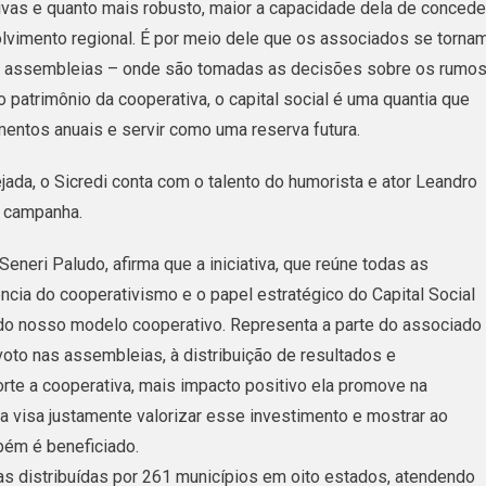
ivas e quanto mais robusto, maior a capacidade dela de concede
Em
volvimento regional. É por meio dele que os associados se tornam
Prêmios
as assembleias – onde são tomadas as decisões sobre os rumo
Entre
atrimônio da cooperativa, o capital social é uma quantia que
Os
entos anuais e servir como uma reserva futura.
Associados
jada, o Sicredi conta com o talento do humorista e ator Leandro
a campanha.
Seneri Paludo, afirma que a iniciativa, que reúne todas as
ncia do cooperativismo e o papel estratégico do Capital Social
e do nosso modelo cooperativo. Representa a parte do associado
voto nas assembleias, à distribuição de resultados e
orte a cooperativa, mais impacto positivo ela promove na
a visa justamente valorizar esse investimento e mostrar ao
mbém é beneficiado.
ias distribuídas por 261 municípios em oito estados, atendendo