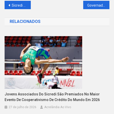
Navegação
Sicredi movimenta mais de 34 milhões durante a Operação “Fecha no Sicredi”
Governador recebe prefeito de Acrelândia e garante apoio à festividade de 33 anos da cidade
de
RELACIONADOS
Post
Jovens Associados Do Sicredi São Premiados No Maior
Evento De Cooperativismo De Crédito Do Mundo Em 2026
27 de julho de 2026
Acrelândia Ao Vivo