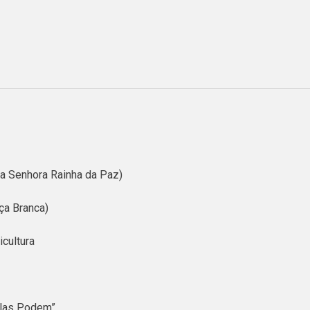
a Senhora Rainha da Paz)
ça Branca)
cultura
Elas Podem”