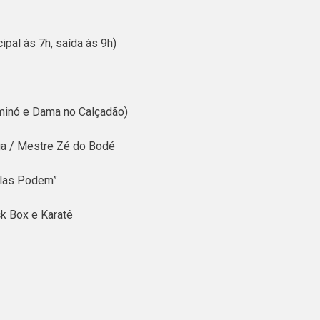
pal às 7h, saída às 9h)
minó e Dama no Calçadão)
ga / Mestre Zé do Bodé
Elas Podem”
k Box e Karatê