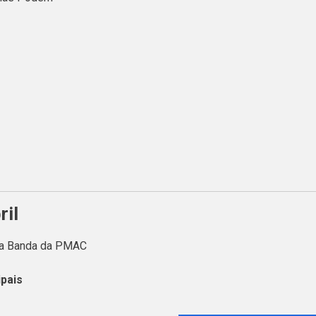
ril
 da Banda da PMAC
pais