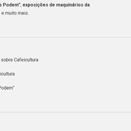
Dos
as Podem”
,
exposições de maquinários da
33
s
e muito mais.
Anos
De
Emancipação
sobre Cafeicultura
cultura
 Podem”