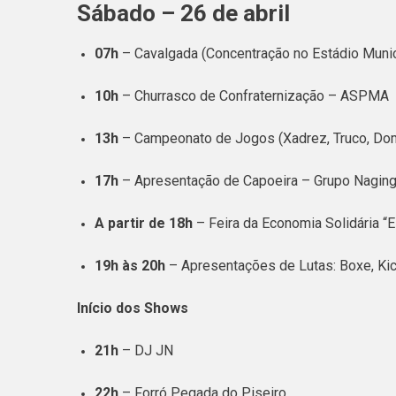
Sábado – 26 de abril
07h
– Cavalgada (Concentração no Estádio Munici
10h
– Churrasco de Confraternização – ASPMA
13h
– Campeonato de Jogos (Xadrez, Truco, Do
17h
– Apresentação de Capoeira – Grupo Nagin
A partir de 18h
– Feira da Economia Solidária “
19h às 20h
– Apresentações de Lutas: Boxe, Kic
Início dos Shows
21h
– DJ JN
22h
– Forró Pegada do Piseiro