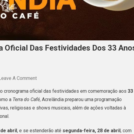
 Oficial Das Festividades Dos 33 Ano
On
Leave A Comment
Acrelândia
co o cronograma oficial das festividades em comemoração aos
33
Divulga
como a
Terra do Café
, Acrelândia preparou uma programação
Cronograma
rtivas, religiosas e shows musicais, além de ações voltadas à
Oficial
onal.
Das
Festividades
 de abril
, e se estenderão até
segunda-feira, 28 de abril
, com