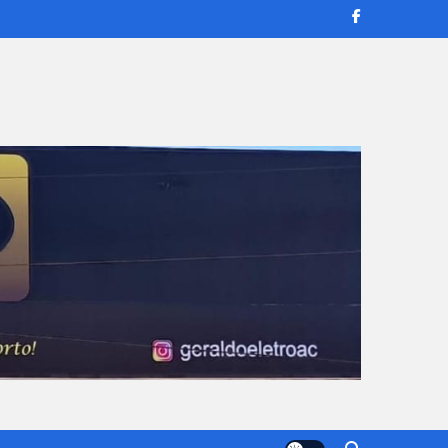
transmissões ao vivo e reportagens confiáveis para manter você