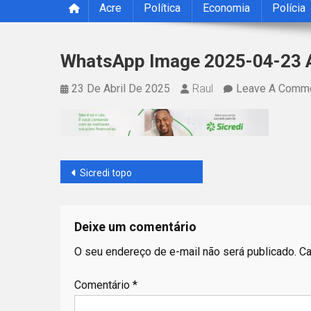
Acre
Política
Economia
Polícia
WhatsApp Image 2025-04-23 A
23 De Abril De 2025
Raul
Leave A Comm
Navegação
Sicredi topo
de
Post
Deixe um comentário
O seu endereço de e-mail não será publicado.
Ca
Comentário
*