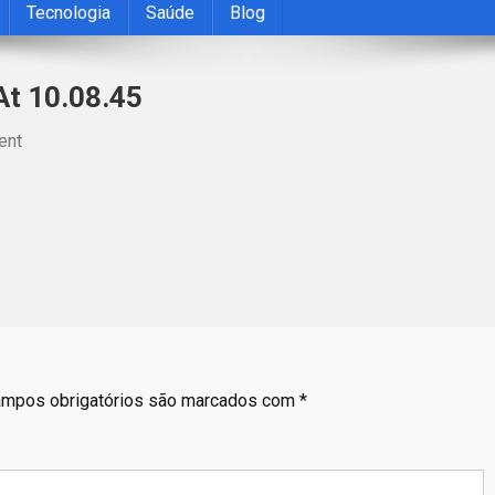
Tecnologia
Saúde
Blog
t 10.08.45
On
ent
WhatsApp
Image
2025-
04-
23
At
10.08.45
mpos obrigatórios são marcados com
*