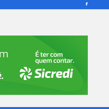
transmissões ao vivo e reportagens confiáveis para manter você