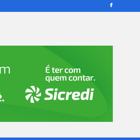
transmissões ao vivo e reportagens confiáveis para manter você