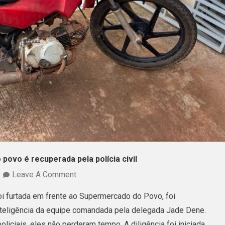
ovo é recuperada pela polícia civil
On
Leave A Comment
Moto
i furtada em frente ao Supermercado do Povo, foi
Furtada
nteligência da equipe comandada pela delegada Jade Dene.
Em
liciais, eles não perderam tempo. A diligência foi iniciada