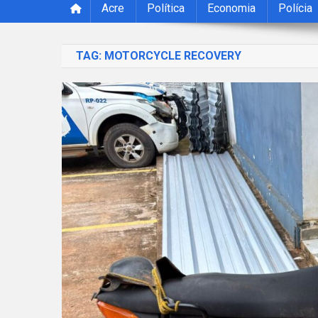
Acre
Política
Economia
Polícia
TAG:
MOTORCYCLE RECOVERY