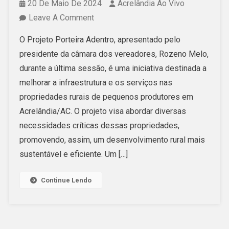
20 De Maio De 2024
Acrelândia Ao Vivo
On
Leave A Comment
Rozeno
O Projeto Porteira Adentro, apresentado pelo
Melo
presidente da câmara dos vereadores, Rozeno Melo,
Apresenta
durante a última sessão, é uma iniciativa destinada a
“PROGRAMA
melhorar a infraestrutura e os serviços nas
PORTEIRA
propriedades rurais de pequenos produtores em
ADENTRO
Acrelândia/AC. O projeto visa abordar diversas
Para
necessidades críticas dessas propriedades,
Beneficiar
promovendo, assim, um desenvolvimento rural mais
Pequenos
sustentável e eficiente. Um […]
Produtores
De
Continue Lendo
Acrelandia