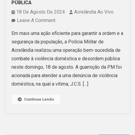
PÚBLICA
18 De Agosto De 2024
Acrelândia Ao Vivo
On
Leave A Comment
POLÍCIA
Em mais uma ação eficiente para garantir a ordem e a
MILITAR
segurança da população, a Polícia Militar de
DE
Acrelândia realizou uma operação bem-sucedida de
ACRELÂNDIA
combate à violência doméstica e desordem pública
REALIZA
neste domingo, 18 de agosto. A guarnição da PM foi
OPERAÇÃO
acionada para atender a uma denúncia de violência
EFETIVA
doméstica, na qual a vítima, J.C.S. […]
E
GARANTE
Continue Lendo
SEGURANÇA
EM
CASO
DE